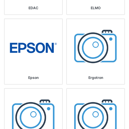
EDAC
ELMO
Epson
Ergotron