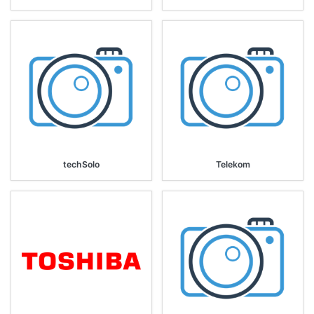
techSolo
Telekom