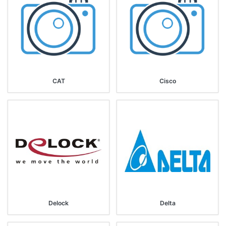
CAT
Cisco
Delock
Delta