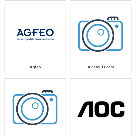
Agfeo
Alcatel-Lucent