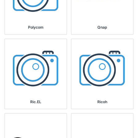
Polycom
Qnap
Ric.EL
Ricoh