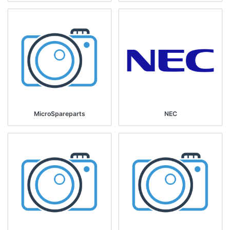
MicroSpareparts
NEC