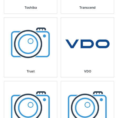
Toshiba
Transcend
Trust
VDO