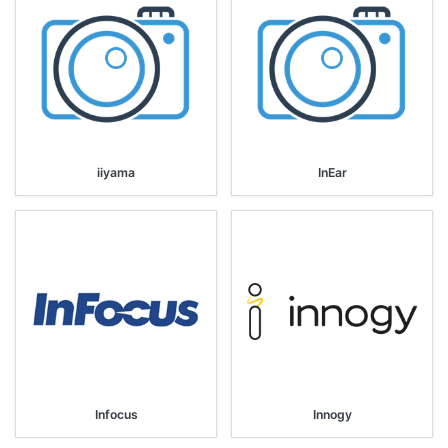
iiyama
InEar
Infocus
Innogy