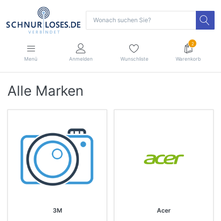
2
Menü
Anmelden
Wunschliste
Warenkorb
Alle Marken
3M
Acer