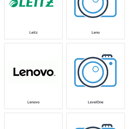
Leitz
Leno
Lenovo
LevelOne