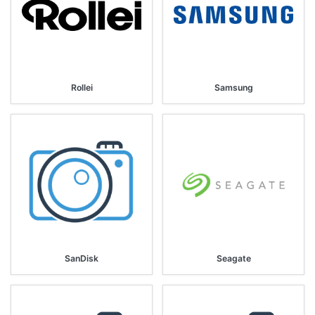
Rollei
Samsung
SanDisk
Seagate