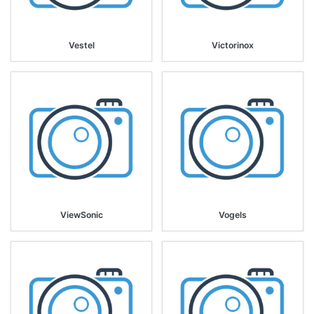
Vestel
Victorinox
ViewSonic
Vogels