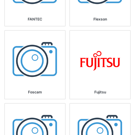
FANTEC
Flexson
Foscam
Fujitsu