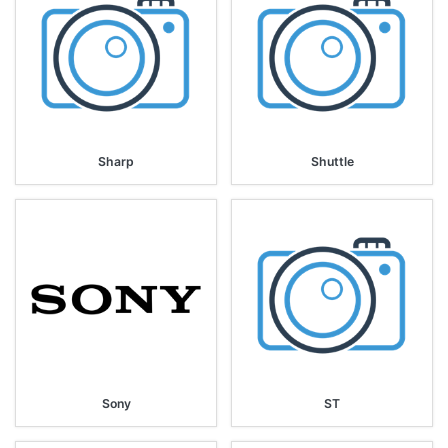
Sharp
Shuttle
Sony
ST