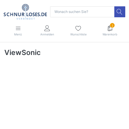
2
Menü
Anmelden
Wunschliste
Warenkorb
ViewSonic