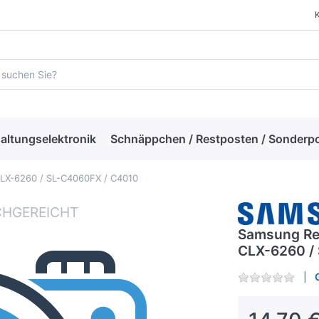
altungselektronik
Schnäppchen / Restposten / Sonderp
CLX-6260 / SL-C4060FX / C4010
Samsung Res
CLX-6260 /