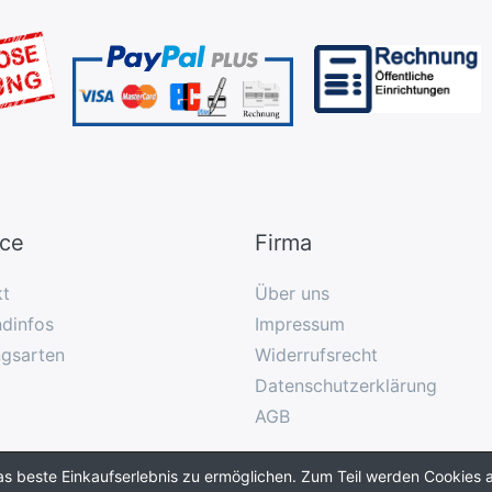
ice
Firma
kt
Über uns
dinfos
Impressum
ngsarten
Widerrufsrecht
Datenschutzerklärung
AGB
as beste Einkaufserlebnis zu ermöglichen. Zum Teil werden Cookies a