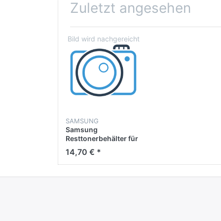
HP Deutschland GmbH
Zuletzt angesehen
Herrenberger Straße 140
D - 71034
Böblingen
HPparts.sales.emea@hp.com
https://support.hp.com/de-de/
SAMSUNG
Samsung
Resttonerbehälter für
CLP-680ND / CLX-
14,70 € *
6260 / SL-C4060FX /
C4010