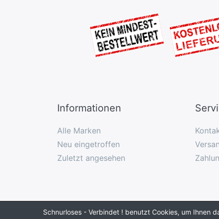
Informationen
Serv
Alle Marken
Konta
Neu eingetroffen
Versan
Zuletzt angesehen
Zahlu
Schnurloses - Verbindet ! benutzt Cookies, um Ihnen d