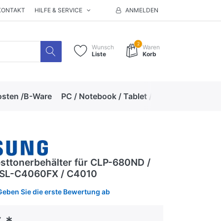
KONTAKT
HILFE & SERVICE
ANMELDEN
2
Wunsch
Waren
Liste
Korb
osten /B-Ware
PC / Notebook / Tablet / Zubehör
Hand
ttonerbehälter für CLP-680ND /
 SL-C4060FX / C4010
Geben Sie die erste Bewertung ab