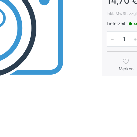
14,70 €
inkl. MwSt. zzg
Lieferzeit:
so
Merken