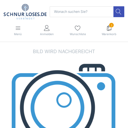
2
Menü
Anmelden
Wunschliste
Warenkorb