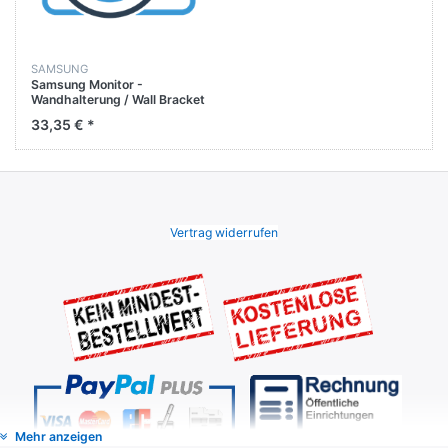
SAMSUNG
Samsung Monitor -
Wandhalterung / Wall Bracket
LC43J890DKUXZG /
33,35 € *
LC43J892DKUXEN
Vertrag widerrufen
Mehr anzeigen