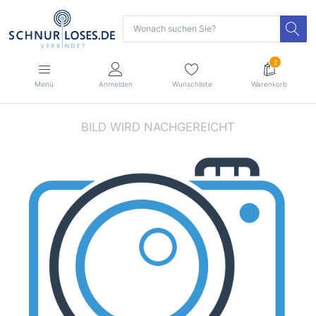
2
Menü
Anmelden
Wunschliste
Warenkorb