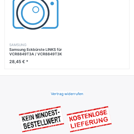
SAMSUNG
Samsung Eckbürste LINKS für
VCR8849T3A / VCR8849T3K
/ VCR8850L3R /
28,45 € *
VCR8855L3B
Vertrag widerrufen