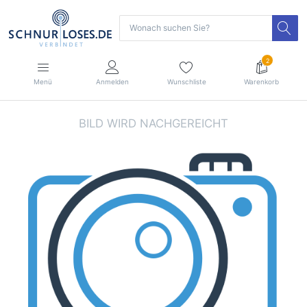
2
Menü
Anmelden
Wunschliste
Warenkorb