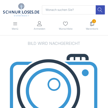
2
Menü
Anmelden
Wunschliste
Warenkorb