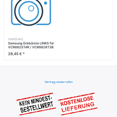
SAMSUNG
Samsung Eckbürste LINKS für
VCR8825T4R / VCR8828T3B
/ VCR8828T3B /
28,45 € *
VCR8830T1R
Vertrag widerrufen