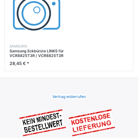
SAMSUNG
Samsung Eckbürste LINKS für
VCR8825T3R / VCR8825T3R
/ VCR8825T3W /
28,45 € *
VCR8825T3W
Vertrag widerrufen