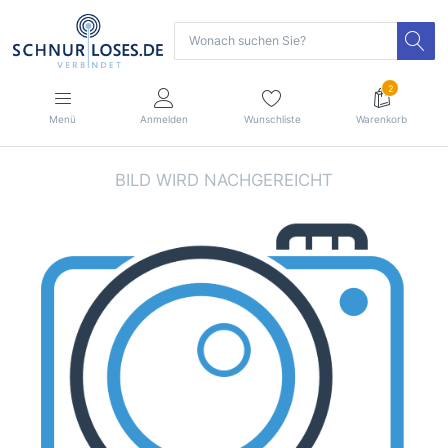
2
Menü
Anmelden
Wunschliste
Warenkorb