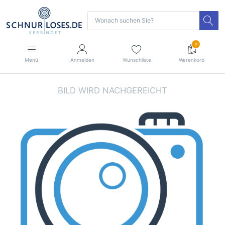
2
Menü
Anmelden
Wunschliste
Warenkorb