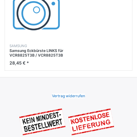
SAMSUNG
Samsung Eckbürste LINKS für
VCR8825T3B / VCR8825T3B
/ VCR8825T3R /
28,45 € *
VCR8825T3R
Vertrag widerrufen