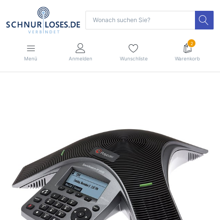
2
Menü
Anmelden
Wunschliste
Warenkorb