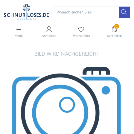
2
Menü
Anmelden
Wunschliste
Warenkorb