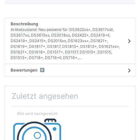
Beschreibung
Artikelzustand: Neu passend für: DS3622xs+, DS3617xsII,
DS3617xs, DS3615xs, DS3018xs, DS2422+, DS2419+II,
DS2419+, DS2415+, DS2015xs, DS1823xs+, DS1821+,
DS1819+, DS1817+, DS1817, DS1815+, DS1813+, DS1621xs+,
DS1621+, DS1618+, DS1517+, DS1517, DS1515+, DS1515,
DS1513+, DS718+, DS716+II, DS716+,...
Bewertungen
0
Zuletzt angesehen