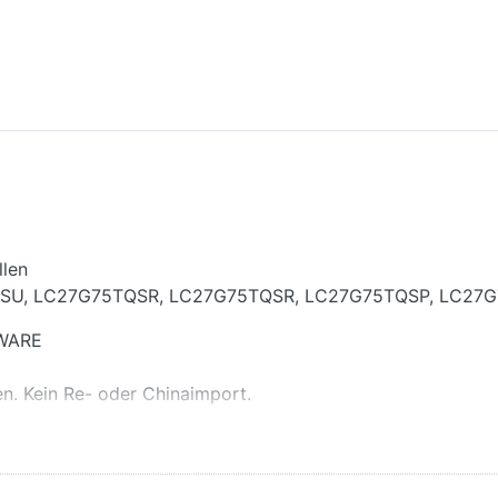
llen
SU, LC27G75TQSR, LC27G75TQSR, LC27G75TQSP, LC27G
UWARE
en. Kein Re- oder Chinaimport.