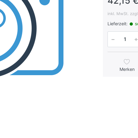
42,15 €
inkl. MwSt. zzg
Lieferzeit:
so
Merken