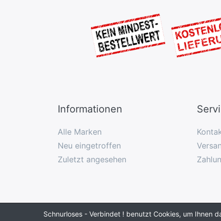
Informationen
Serv
Alle Marken
Konta
Neu eingetroffen
Versan
Zuletzt angesehen
Zahlu
Schnurloses - Verbindet ! benutzt Cookies, um Ihnen d