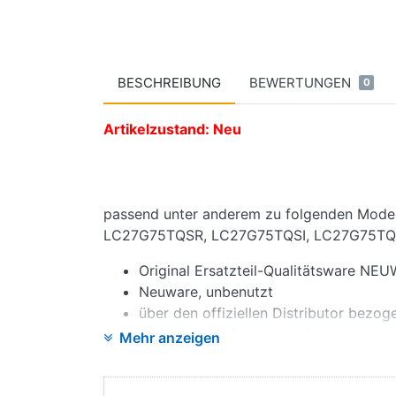
BESCHREIBUNG
BEWERTUNGEN
0
Artikelzustand: Neu
passend unter anderem zu folgenden Mode
LC27G75TQSR, LC27G75TQSI, LC27G75TQ
Original Ersatzteil-Qualitätsware NE
Neuware, unbenutzt
über den offiziellen Distributor bezog
ab Lager - Sofortversand
Mehr anzeigen