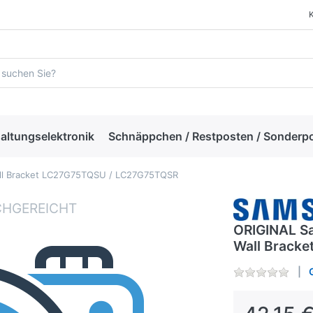
altungselektronik
Schnäppchen / Restposten / Sonderp
ll Bracket LC27G75TQSU / LC27G75TQSR
ORIGINAL S
Wall Brack