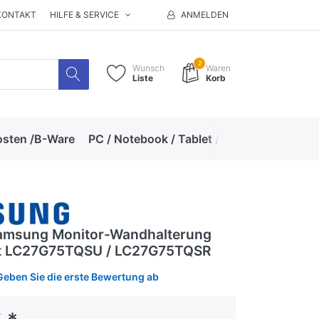
KONTAKT
HILFE & SERVICE
ANMELDEN
2
Wunsch
Waren
Liste
Korb
osten /B-Ware
PC / Notebook / Tablet / Zubehör
Hand
amsung Monitor-Wandhalterung
et LC27G75TQSU / LC27G75TQSR
Geben Sie die erste Bewertung ab