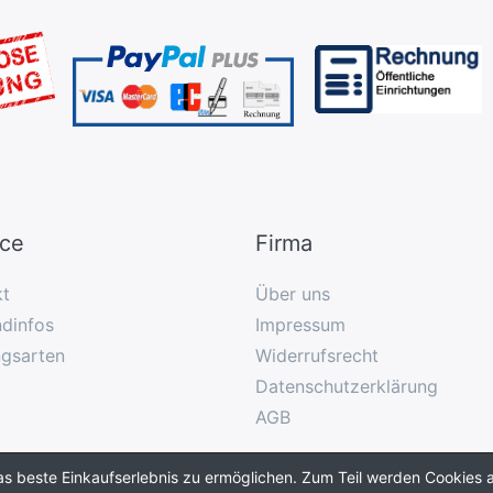
ice
Firma
kt
Über uns
dinfos
Impressum
ngsarten
Widerrufsrecht
Datenschutzerklärung
AGB
as beste Einkaufserlebnis zu ermöglichen. Zum Teil werden Cookies a