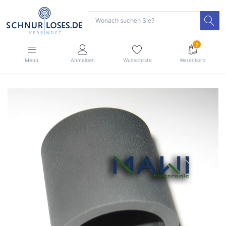
2
Menü
Anmelden
Wunschliste
Warenkorb