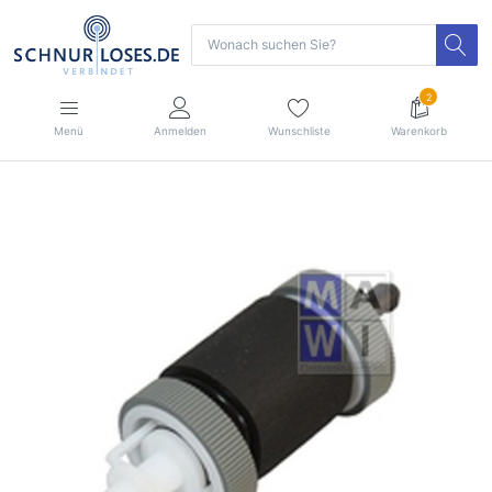
2
Menü
Anmelden
Wunschliste
Warenkorb