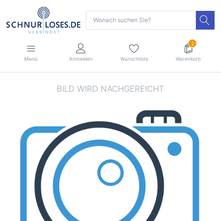
2
Menü
Anmelden
Wunschliste
Warenkorb