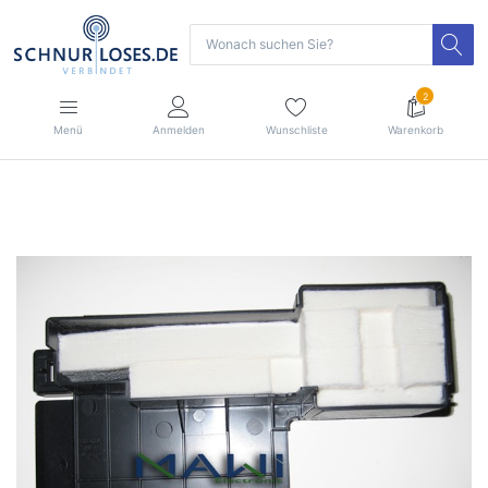
2
Menü
Anmelden
Wunschliste
Warenkorb