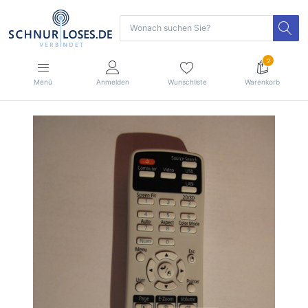
2
Menü
Anmelden
Wunschliste
Warenkorb