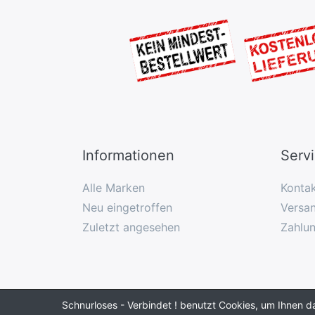
Informationen
Serv
Alle Marken
Konta
Neu eingetroffen
Versan
Zuletzt angesehen
Zahlu
Schnurloses - Verbindet ! benutzt Cookies, um Ihnen d