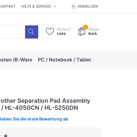
KONTAKT
HILFE & SERVICE
ANMELDEN
2
Wunsch
Waren
Liste
Korb
osten /B-Ware
PC / Notebook / Tablet / Zubehör
Hand
other Separation Pad Assembly
/ HL-4050CN / HL-5250DN
Geben Sie die erste Bewertung ab