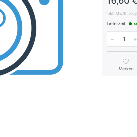
16,60 €
inkl. MwSt. zzg
Lieferzeit:
so
Merken