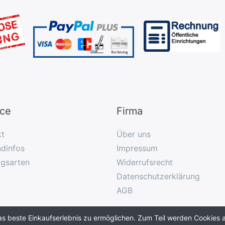
ice
Firma
kt
Über uns
dinfos
Impressum
ngsarten
Widerrufsrecht
Datenschutzerklärung
AGB
as beste Einkaufserlebnis zu ermöglichen. Zum Teil werden Cookies a