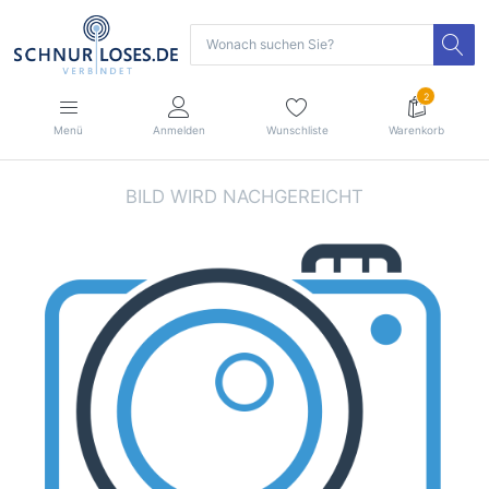
2
Menü
Anmelden
Wunschliste
Warenkorb