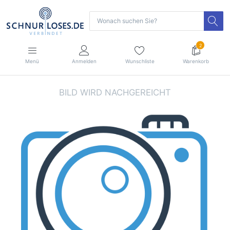
2
Menü
Anmelden
Wunschliste
Warenkorb