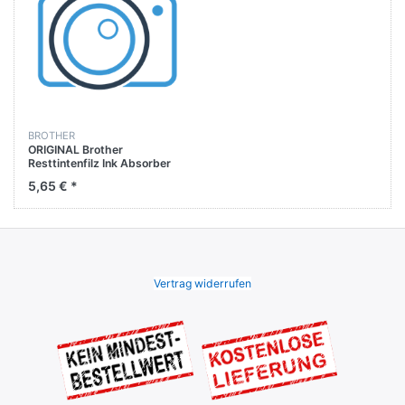
BROTHER
ORIGINAL Brother
Resttintenfilz Ink Absorber
Felt DCP-J172W / DCP-
5,65 € *
J132W
Vertrag widerrufen