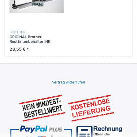
BROTHER
ORIGINAL Brother
Resttintenbehälter INK
Absorber BOX MFC-
23,55 € *
J6930DW / MFC-J6935DW
Vertrag widerrufen