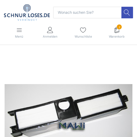
2
Menü
Anmelden
Wunschliste
Warenkorb