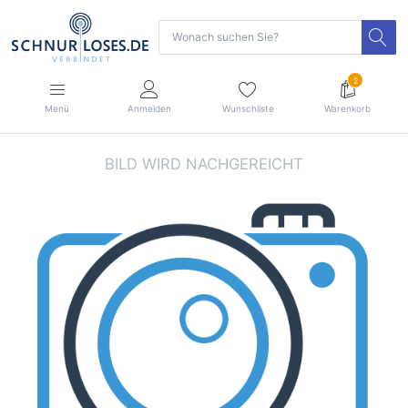
2
Menü
Anmelden
Wunschliste
Warenkorb