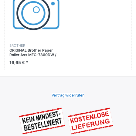
BROTHER
ORIGINAL Brother Paper
Roller Ass MFC-7860DW /
Fax-2845 / DCP-7055 / DCP-
16,65 € *
7060D
Vertrag widerrufen