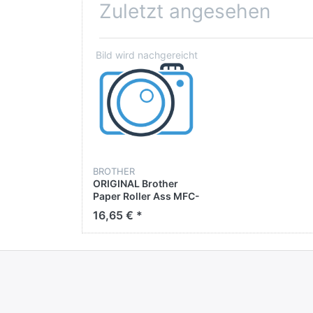
Hersteller:
Zuletzt angesehen
Brother International GmbH
Konrad-Adenauer-Allee 1-11
D - 61118
Bad Vilbel
brother@brother.de
brother@brother.de
BROTHER
ORIGINAL Brother
Paper Roller Ass MFC-
7365 / MFC-7460 /
16,65 € *
MFC-7860