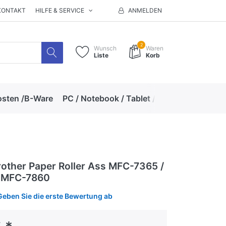
KONTAKT
HILFE & SERVICE
ANMELDEN
2
Wunsch
Waren
Liste
Korb
osten /B-Ware
PC / Notebook / Tablet / Zubehör
Hand
other Paper Roller Ass MFC-7365 /
 MFC-7860
Geben Sie die erste Bewertung ab