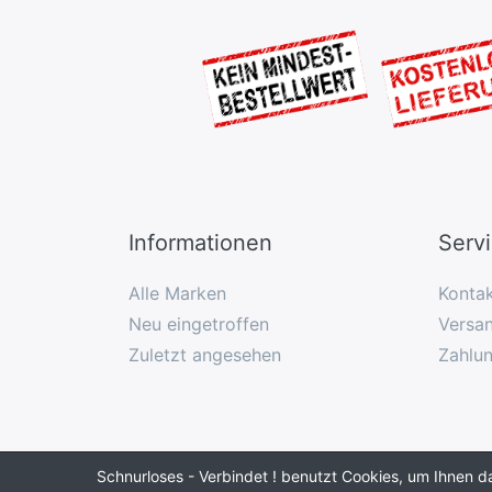
Informationen
Serv
Alle Marken
Konta
Neu eingetroffen
Versan
Zuletzt angesehen
Zahlu
Schnurloses - Verbindet ! benutzt Cookies, um Ihnen d