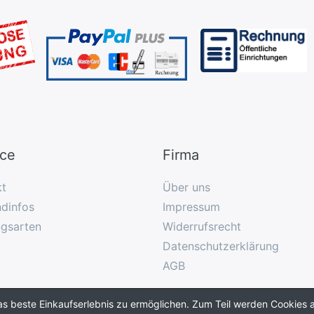
ice
Firma
kt
Über uns
dinfos
Impressum
ngsarten
Widerrufsrecht
Datenschutzerklärung
AGB
as beste Einkaufserlebnis zu ermöglichen. Zum Teil werden Cookies a