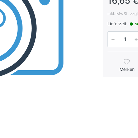
16,65 €
inkl. MwSt. zzg
Lieferzeit:
so
Merken