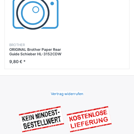
BROTHER
ORIGINAL Brother Paper Rear
Guide Schieber HL-3152CDW
/ HL-5440D / DCP-
9,80 € *
9015CDWE
Vertrag widerrufen