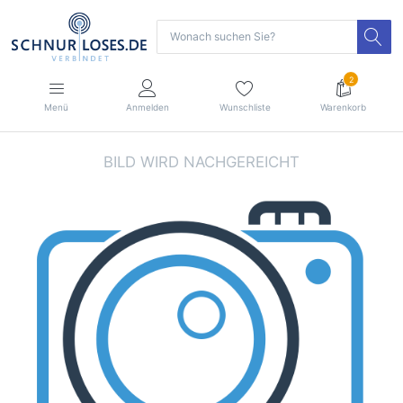
2
Menü
Anmelden
Wunschliste
Warenkorb