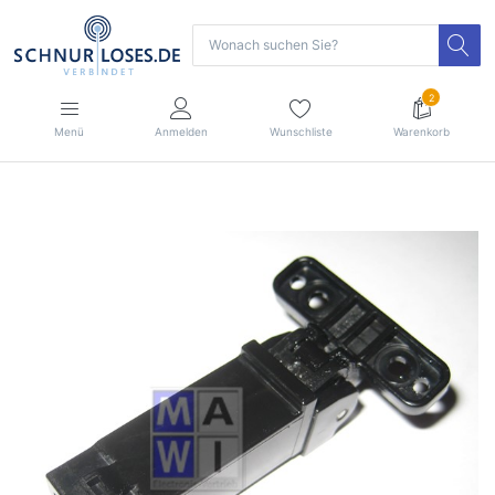
2
Menü
Anmelden
Wunschliste
Warenkorb