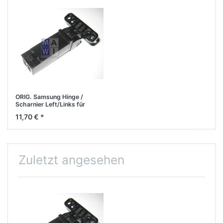
ORIG. Samsung Hinge /
Scharnier Left/Links für
Xpress C460 C460FW
11,70 € *
C480FW C480FN
Zuletzt angesehen