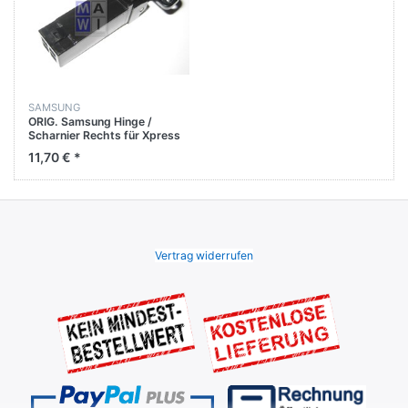
SAMSUNG
ORIG. Samsung Hinge /
Scharnier Rechts für Xpress
C460 C460FW C480FW
11,70 € *
C480FN
Vertrag widerrufen