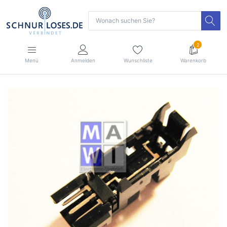
2
Menü
Anmelden
Wunschliste
Warenkorb