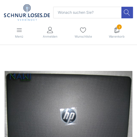
2
Menü
Anmelden
Wunschliste
Warenkorb