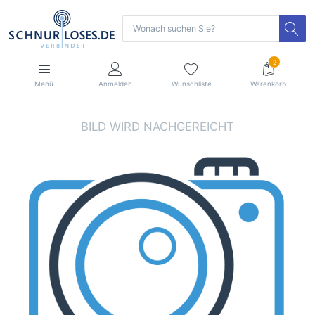
2
Menü
Anmelden
Wunschliste
Warenkorb