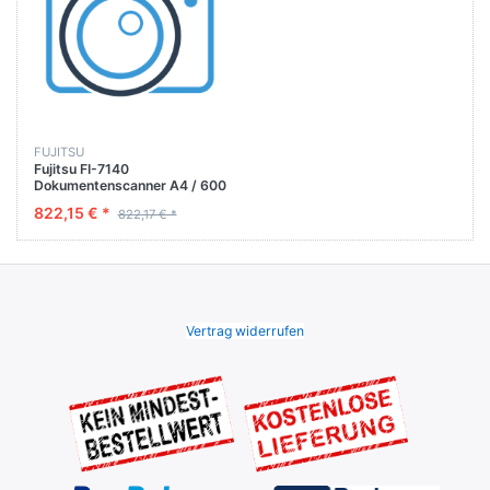
FUJITSU
Fujitsu FI-7140
Dokumentenscanner A4 / 600
x 600 dpi / 40 Sei­ten/ Min. /
822,15 € *
822,17 € *
DUPLEX
Vertrag widerrufen