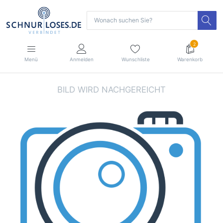
2
Menü
Anmelden
Wunschliste
Warenkorb