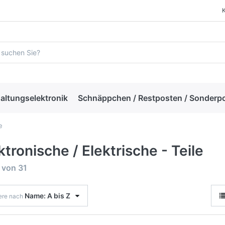
altungselektronik
Schnäppchen / Restposten / Sonderp
e
ktronische / Elektrische - Teile
von
31
Name: A bis Z
iere nach