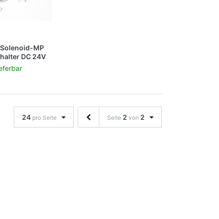
Solenoid-MP
halter DC 24V
195N CLX-
ieferbar
CLX-6260FW
24
2
2
pro Seite
Seite
von