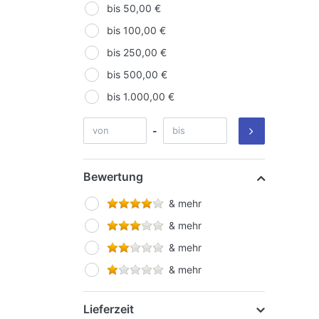
Avervision
bis 50,00 €
AVM
bis 100,00 €
BenQ
bis 250,00 €
BMW
bis 500,00 €
Brother
bis 1.000,00 €
Buffalo
-
Buffalo Technology
Canon
Bewertung
Canon / HP
& mehr
& mehr
& mehr
& mehr
Lieferzeit