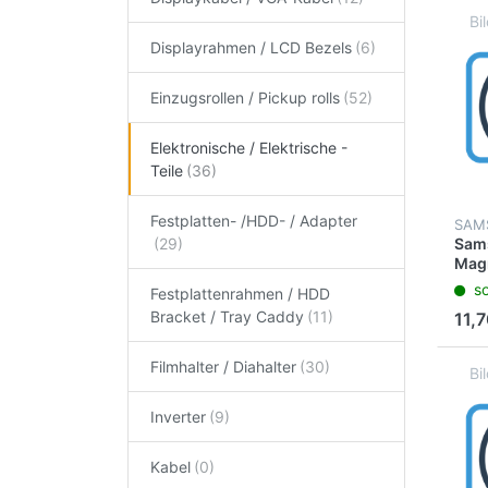
Displayrahmen / LCD Bezels
Einzugsrollen / Pickup rolls
Elektronische / Elektrische -
Teile
Festplatten- /HDD- / Adapter
SAM
Sam
Magn
70 
so
Festplattenrahmen / HDD
419
Bracket / Tray Caddy
11,7
Filmhalter / Diahalter
Inverter
Kabel