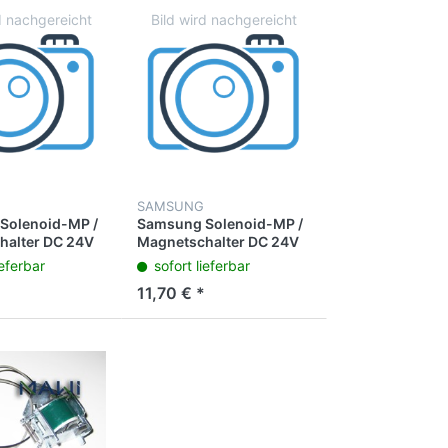
SAMSUNG
Solenoid-MP /
Samsung Solenoid-MP /
halter DC 24V
Magnetschalter DC 24V
260FD CLX-
70 CLX-6260ND CLP-
ieferbar
sofort lieferbar
CLX-6260FW
415NW CLP-680DW
11,70 € *