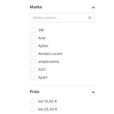
Marke
3M
Acer
Agfeo
Alcatel-Lucent
amplicomms
AOC
Apart
APC
Preis
Apple
ASUS
bis 10,00 €
Auerswald
bis 25,00 €