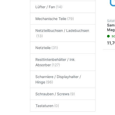
Lüfter / Fan
Mechanische Teile
SAM
Sam
Magn
Netzteilbuchsen / Ladebuchsen
70 
so
C18
11,7
Netzteile
Resttintenbehälter / Ink
Absorber
Scharniere / Displayhalter /
Hinge
Schrauben / Screws
Tastaturen