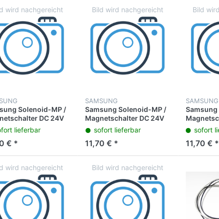
SUNG
SAMSUNG
SAMSUNG
sung Solenoid-MP /
Samsung Solenoid-MP /
Samsung 
etschalter DC 24V
Magnetschalter DC 24V
Magnetsc
CLX-4195N CLX-
70 CLX-6260FD CLX-
70 CLX-6
fort lieferbar
sofort lieferbar
sofort l
5FW CLX-4195FN
6260FR CLX-4195FW
6260FR 
0 € *
11,70 € *
11,70 € *