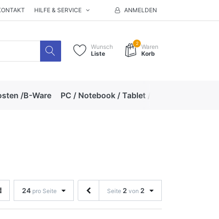
KONTAKT
HILFE & SERVICE
ANMELDEN
2
Wunsch
Waren
Liste
Korb
osten /B-Ware
PC / Notebook / Tablet / Zubehör
Hand
24
2
2
pro Seite
Seite
von