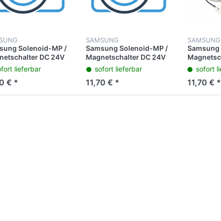
SUNG
SAMSUNG
SAMSUNG
sung Solenoid-MP /
Samsung Solenoid-MP /
Samsung 
etschalter DC 24V
Magnetschalter DC 24V
Magnetsc
SL-C4060FX/SEE SL-
JC33-00028D
70 CLX-4
fort lieferbar
sofort lieferbar
sofort l
10W/SEE
JC330028D
6260FD 
0 € *
11,70 € *
11,70 € *