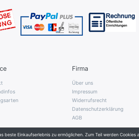
ice
Firma
kt
Über uns
dinfos
Impressum
ngsarten
Widerrufsrecht
Datenschutzerklärung
AGB
as beste Einkaufserlebnis zu ermöglichen. Zum Teil werden Cookies a