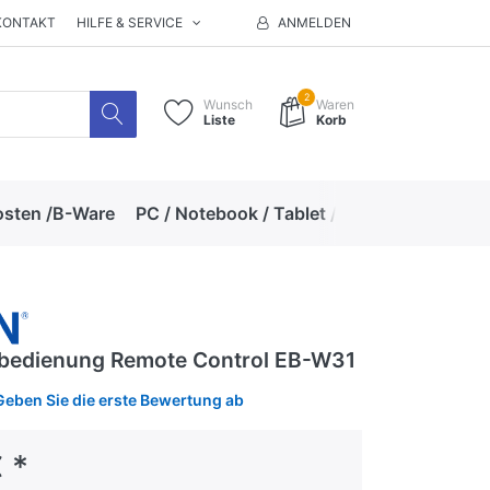
KONTAKT
HILFE & SERVICE
ANMELDEN
2
Wunsch
Waren
Liste
Korb
osten /B-Ware
PC / Notebook / Tablet / Zubehör
Hand
bedienung Remote Control EB-W31
Geben Sie die erste Bewertung ab
 *