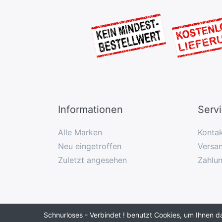
Informationen
Serv
Alle Marken
Konta
Neu eingetroffen
Versan
Zuletzt angesehen
Zahlu
Schnurloses - Verbindet ! benutzt Cookies, um Ihnen d