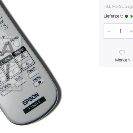
inkl. MwSt. zzg
Lieferzeit:
so
Merken