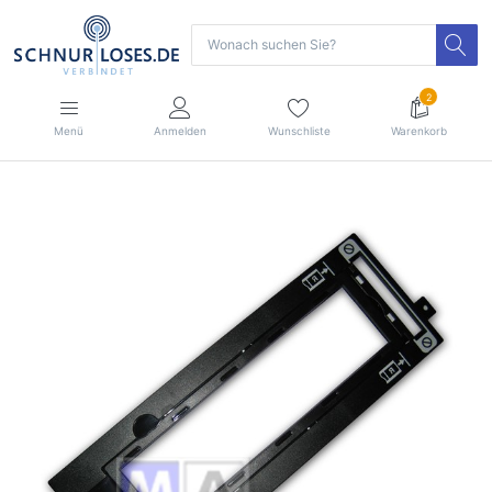
2
Menü
Anmelden
Wunschliste
Warenkorb