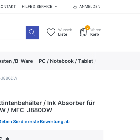
KONTAKT
HILFE & SERVICE
ANMELDEN
2
Wunsch
Waren
Liste
Korb
osten /B-Ware
PC / Notebook / Tablet / Zubehör
Hand
FC-J880DW
tintenbehälter / Ink Absorber für
W / MFC-J880DW
Geben Sie die erste Bewertung ab