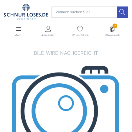
2
Menü
Anmelden
Wunschliste
Warenkorb