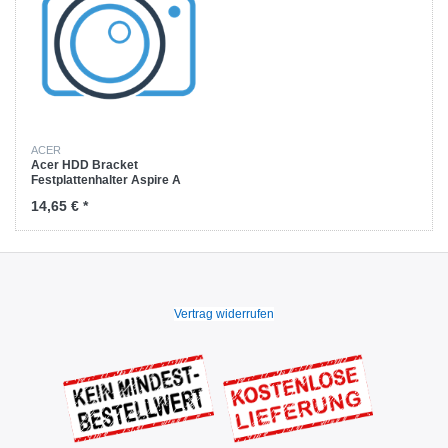
ACER
Acer HDD Bracket
Festplattenhalter Aspire A
AN515-51 / AN515-52 / AN515-
14,65 € *
53
Vertrag widerrufen