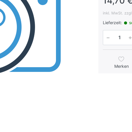
14,70 €
inkl. MwSt. zzg
Lieferzeit:
so
Merken