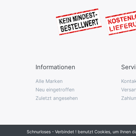
Informationen
Serv
Alle Marken
Konta
Neu eingetroffen
Versan
Zuletzt angesehen
Zahlu
Schnurloses - Verbindet ! benutzt Cookies, um Ihnen d