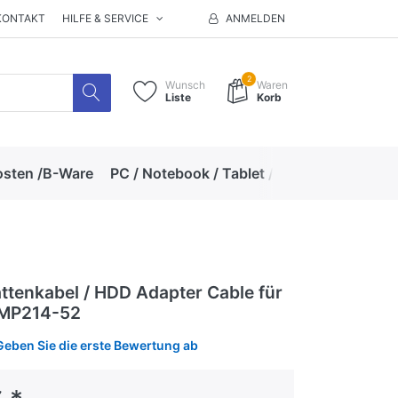
KONTAKT
HILFE & SERVICE
ANMELDEN
2
Wunsch
Waren
Liste
Korb
osten /B-Ware
PC / Notebook / Tablet / Zubehör
Hand
attenkabel / HDD Adapter Cable für
 MP214-52
Geben Sie die erste Bewertung ab