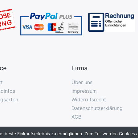
ice
Firma
kt
Über uns
dinfos
Impressum
ngsarten
Widerrufsrecht
Datenschutzerklärung
AGB
as beste Einkaufserlebnis zu ermöglichen. Zum Teil werden Cookies a