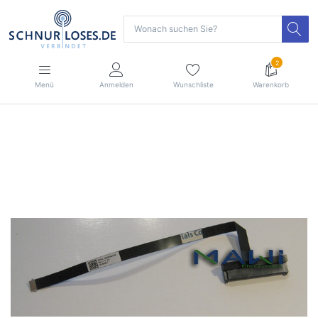
2
Menü
Anmelden
Wunschliste
Warenkorb