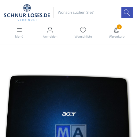
2
Menü
Anmelden
Wunschliste
Warenkorb