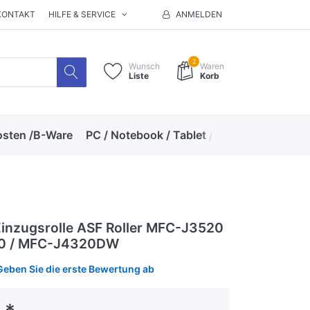
KONTAKT
HILFE & SERVICE
ANMELDEN
2
Wunsch
Waren
Liste
Korb
osten /B-Ware
PC / Notebook / Tablet / Zubehör
Hand
Einzugsrolle ASF Roller MFC-J3520
20 / MFC-J4320DW
Geben Sie die erste Bewertung ab