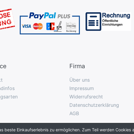
ice
Firma
kt
Über uns
dinfos
Impressum
ngsarten
Widerrufsrecht
Datenschutzerklärung
AGB
as beste Einkaufserlebnis zu ermöglichen. Zum Teil werden Cookies a