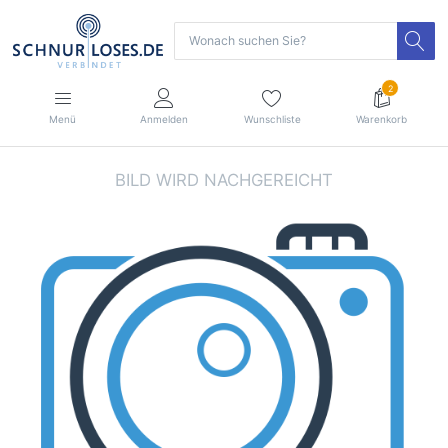
2
Menü
Anmelden
Wunschliste
Warenkorb